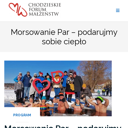
Przejdź
do
treści
Morsowanie Par – podarujmy
sobie ciepło
PROGRAM