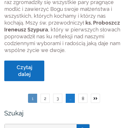
raz zgromadziły się wszystkie pary pragnące
modlić i zawierzyć Bogu swoje małżeństwa i
wszystkich, których kochamy i którzy nas
kochają. Mszy św. przewodniczył
ks. Proboszcz
Ireneusz Szypura
, który w pierwszych słowach
poprowadził nas ku refleksji nad naszymi
codziennymi wyborami i radością jaką daje nam
wspólne życie we dwoje.
Czytaj
dalej
Stronicowanie
1
2
3
…
8
wpisów
Szukaj