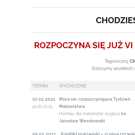
CHODZIES
ROZPOCZYNA SIĘ JUŻ 
Tegoroczny
CH
Dołożymy wszelkich st
TERMIN
WYDARZENIE
07.02.2021
Msza św. rozpoczynająca Tydzień
godz.11.15
Małżeństwa
Homilię dla małżeństw wygłosi
ks.
Jarosław Wesołowski
09.02.2021
„Konflikt małżeński – szansa rozwo