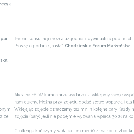
rczyk
 par
Termin konsultacji można uzgodnić indywidualnie pod nr tel.
Proszę o podanie „hasła”:
Chodzieskie Forum Małżeństw
ska
Akcja na FB. W komentarzu wydarzenia wklejamy swoje wspólne
nam otuchy. Można przy zdjęciu dodać słowo wsparcia i d
ionymi
Wklejając zdjęcie oznaczamy też min. 3 kolejne pary Każd
z ze
zdjęcia (pary) jeśli nie podejmie wyzwania wpłaca 30 zł na kon
Challenge kończymy wpłaceniem min 10 zł na konto zbiórki