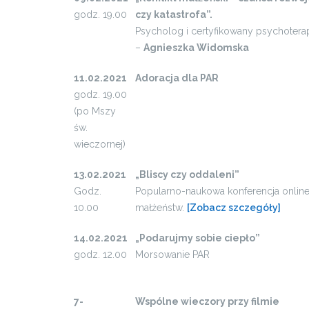
godz. 19.00
czy katastrofa”.
Psycholog i certyfikowany psychotera
–
Agnieszka Widomska
11.02.2021
Adoracja dla PAR
godz. 19.00
(po Mszy
św.
wieczornej)
13.02.2021
„Bliscy czy oddaleni”
Godz.
Popularno-naukowa konferencja online
10.00
małżeństw.
[Zobacz szczegóły]
14.02.2021
„Podarujmy sobie ciepło”
godz. 12.00
Morsowanie PAR
7-
Wspólne wieczory przy filmie