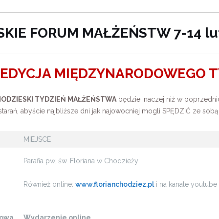
KIE FORUM MAŁŻEŃSTW 7-14 lu
VI EDYCJA MIĘDZYNARODOWEGO 
ODZIESKI TYDZIEŃ MAŁŻEŃSTWA
będzie inaczej niż w poprzednic
arań, abyście najbliższe dni jak najowocniej mogli SPĘDZIĆ ze sobą 
MIEJSCE
Parafia pw. św. Floriana w Chodzieży
Również online:
www.florianchodziez.pl
i na kanale youtube
jowa
Wydarzenie online