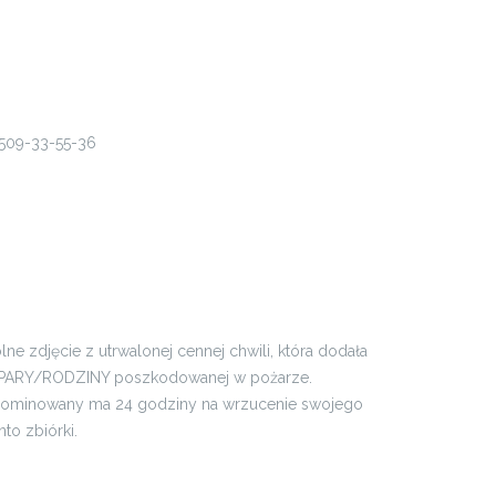
 509-33-55-36
 zdjęcie z utrwalonej cennej chwili, która dodała
la PARY/RODZINY poszkodowanej w pożarze.
y nominowany ma 24 godziny na wrzucenie swojego
to zbiórki.