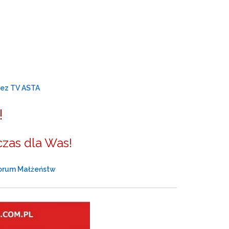
zez TV ASTA
!
czas dla Was!
Forum Małżeństw