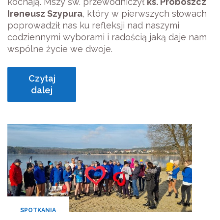
kochają. Mszy św. przewodniczył
ks. Proboszcz
Ireneusz Szypura
, który w pierwszych słowach
poprowadził nas ku refleksji nad naszymi
codziennymi wyborami i radością jaką daje nam
wspólne życie we dwoje.
Czytaj
dalej
SPOTKANIA