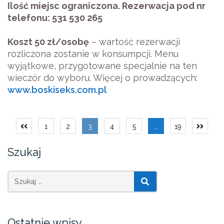
Ilość miejsc ograniczona. Rezerwacja pod nr
telefonu: 531 530 265
Koszt 50 zł/osobę
– wartość rezerwacji
rozliczona zostanie w konsumpcji. Menu
wyjątkowe, przygotowane specjalnie na ten
wieczór do wyboru.
Więcej o prowadzących:
www.boskiseks.com.pl
Stronicowanie
1
2
3
4
5
…
19
wpisów
Szukaj
SZUKAJ
Ostatnie wpisy