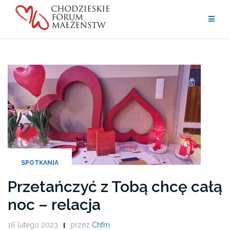
Przejdź
do
treści
Aktualności
SPOTKANIA
Przetańczyć z Tobą chcę całą
noc – relacja
16 lutego 2023
przez
Chfm