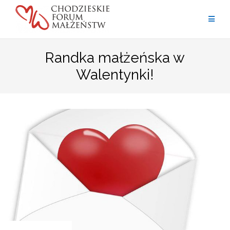
Przejdź
do
treści
Randka małżeńska w
Walentynki!